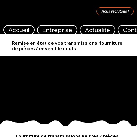
Nous recrutons !
Accueil
Entreprise
Actualité
Cont
Remise en état de vos transmissions, fourniture
de pièces / ensemble neufs
Distributeur agréé
Nos offres
Expertise / Diagnostique
Réparation / Fourniture de pièce ou transmission neuve
Sablage / Remise en peinture
Equilibrage + Rapport d'équilibrage (sur demande)
Fourniture de transmissions neuves / pièces